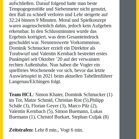
aufschließen. Darauf folgend hatte man beste
Tempogegenstöße und Siebenmeter nicht genutzt,
den Ball zu schnell verloren und Lehr steigerte auf
32:24 binnen 9 Minuten. Moral und Spielkonzept
waren augenscheinlich dahin, jedoch kein Aufgeben
erkennbar. In den Schlussminuten wurde das
Ergebnis korrigiert, was dem Gesamteindruck
geschuldet war. Nennenswerte Vorkommnisse,
Dominik Schmucker erzielt ein Direkttor als
Torabwurf und Valentin Kernbach bestreitet erstes
Punktspiel seit Oktober ’20 auf der verwaisten
rechten Außenbahn. Nun haben die Vogter ein
spielfreies Wochenende vor sich, bevor das letzte
Auswärtsspiel in 2021 beim aktuellen Tabellenführer
Langenau/Elchingen folgt.
Team HCL
: Simon Khater, Dominik Schmucker (1)
im Tor, Matze Schmid, Christian Rist (5),Philipp
Schäle (3), Florian Geyer (3), Marco Pilz (2),
Valentin Kernbach (5), Simon Buemann, Lukas
Buemann (1), Christof Burkart, Stephan Culjak (8)
Zeitstrafen:
Lehr 8 min., Vogt 6 min.