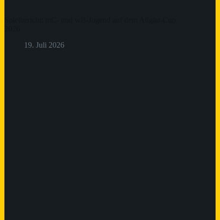
Spielbericht: mC- und wB-Jugend auf dem Allgäu-Cup
2026
19. Juli 2026