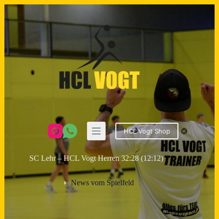
Zum
Inhalt
springen
HCL Vogt Shop
SC Lehr – HCL Vogt Herren 32:28 (12:12)
News vom Spielfeld