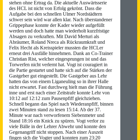
stehen ohne Ertrag da. Die aktuelle Auswärtsserie
des HCL ist nicht von Erfolg gekrönt. Dass die
Aufgabe bei den schnellen Ulmer Nordstädtern
schwer sein wird war allen klar. Nach überstandener
Grippephase konnte der Kader wieder aufgefüllt
werden und doch hatte man wiederholt kurzfristige
Absagen zu verkraften. Mit David Merturi als
Abräumer, Roland Nreca als Rückraumkraft und
Felix Hecht als Kreisspieler mussten die HCLer
erneut drei Ausfälle hinnehmen. Dank an Co-Trainer
Christian Rist, welcher eingesprungen ist und das
Torwerfen nicht verlernt hat. Vogt ist couragiert in
die Partie gestartet und hatte sich auf die Stärken der
Gastgeber gut eingestellt. Die Gastgeber aus Lehr
hatten das von einem Liganeuling so in ihrer Halle
nicht erwartet. Fast durchweg hielt man die Führung
inne und erst nach einer Zeitstrafe konnte Lehr von
10:12 auf 12:12 zum Pausenpfiff gleichziehen.
Schnell begann das Spiel nach Wiederanpfiff, binnen
zwei Minuten stand zu lesen 15:14. Ab der 37.
Minute war nach verworfenem Siebenmeter und
Stand 18:16 ein Knick zu spüren. Vogt verlor zu
viele Bälle in der Lehrer Abwehr und konnte den
Gegenangriff nicht stoppen. Nach einer Auszeit
fingen sich die Vogter und konnten zum 23:20