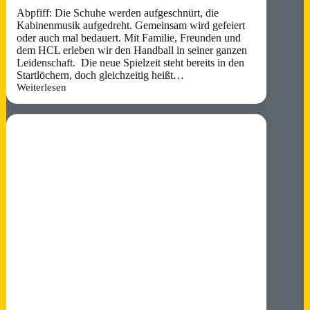
Abpfiff: Die Schuhe werden aufgeschnürt, die
Kabinenmusik aufgedreht. Gemeinsam wird gefeiert
oder auch mal bedauert. Mit Familie, Freunden und
dem HCL erleben wir den Handball in seiner ganzen
Leidenschaft. Die neue Spielzeit steht bereits in den
Startlöchern, doch gleichzeitig heißt…
Weiterlesen
ABPFIFF:
Die
Schuhe
können
mit
gutem
Gewissen
aufgeschnürt
werden. Der
HCL
zieht
sein sportliches Fazit
zur
Saison
25/26