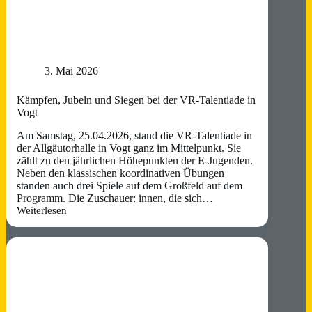
3. Mai 2026
Kämpfen, Jubeln und Siegen bei der VR-Talentiade in
Vogt
Am Samstag, 25.04.2026, stand die VR-Talentiade in
der Allgäutorhalle in Vogt ganz im Mittelpunkt. Sie
zählt zu den jährlichen Höhepunkten der E-Jugenden.
Neben den klassischen koordinativen Übungen
standen auch drei Spiele auf dem Großfeld auf dem
Programm. Die Zuschauer: innen, die sich…
Weiterlesen
Kämpfen,
Jubeln
und
Siegen
bei
der VR-
Talentiade in
Vogt