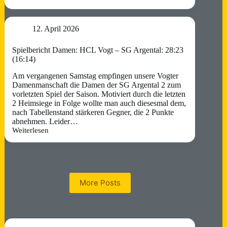
VR-
Talentiade
wE-
Jugend
12. April 2026
Spielbericht Damen: HCL Vogt – SG Argental: 28:23
(16:14)
Am vergangenen Samstag empfingen unsere Vogter
Damenmanschaft die Damen der SG Argental 2 zum
vorletzten Spiel der Saison. Motiviert durch die letzten
2 Heimsiege in Folge wollte man auch diesesmal dem,
nach Tabellenstand stärkeren Gegner, die 2 Punkte
abnehmen. Leider…
Weiterlesen
Spielbericht
Damen:
HCL
Vogt
–
SG
More Posts
Argental:
28:23
(16:14)