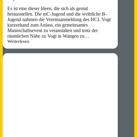
Es ist eine dieser Ideen, die sich als genial
herausstellen. Die mC-Jugend und die weibliche B-
Jugend nahmen die Vereinsanmeldung des HCL Vogt
kurzerhand zum Anlass, ein gemeinsames
Mannschaftsevent zu veranstalten und trotz der
räumlichen Nähe zu Vogt in Wangen zu…
Weiterlesen
Spielbericht:
mC-
und
wB-
Jugend
auf
dem
Allgäu-
Cup
2026