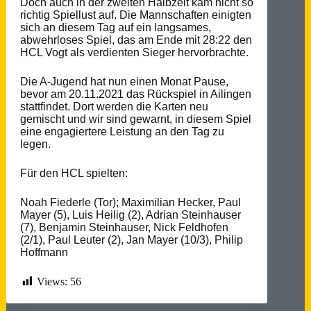
Doch auch in der zweiten Halbzeit kam nicht so
richtig Spiellust auf. Die Mannschaften einigten
sich an diesem Tag auf ein langsames,
abwehrloses Spiel, das am Ende mit 28:22 den
HCL Vogt als verdienten Sieger hervorbrachte.
Die A-Jugend hat nun einen Monat Pause,
bevor am 20.11.2021 das Rückspiel in Ailingen
stattfindet. Dort werden die Karten neu
gemischt und wir sind gewarnt, in diesem Spiel
eine engagiertere Leistung an den Tag zu
legen.
Für den HCL spielten:
Noah Fiederle (Tor); Maximilian Hecker, Paul
Mayer (5), Luis Heilig (2), Adrian Steinhauser
(7), Benjamin Steinhauser, Nick Feldhofen
(2/1), Paul Leuter (2), Jan Mayer (10/3), Philip
Hoffmann
Views:
56