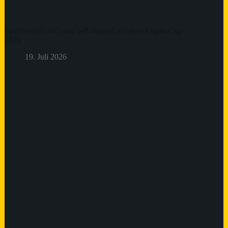
Spielbericht: mC- und wB-Jugend auf dem Allgäu-Cup
2026
19. Juli 2026