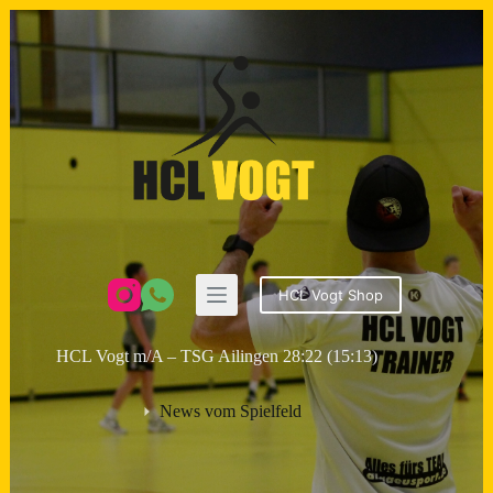
Zum
Inhalt
springen
HCL Vogt Shop
HCL Vogt m/A – TSG Ailingen 28:22 (15:13)
News vom Spielfeld