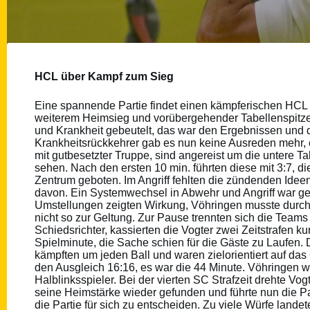
HCL über Kampf zum Sieg
Eine spannende Partie findet einen kämpferischen HCL un
weiterem Heimsieg und vorübergehender Tabellenspitze.
und Krankheit gebeutelt, das war den Ergebnissen und d
Krankheitsrückkehrer gab es nun keine Ausreden mehr, ei
mit gutbesetzter Truppe, sind angereist um die untere T
sehen. Nach den ersten 10 min. führten diese mit 3:7, d
Zentrum geboten. Im Angriff fehlten die zündenden Idee
davon. Ein Systemwechsel in Abwehr und Angriff war g
Umstellungen zeigten Wirkung, Vöhringen musste durc
nicht so zur Geltung. Zur Pause trennten sich die Teams
Schiedsrichter, kassierten die Vogter zwei Zeitstrafen k
Spielminute, die Sache schien für die Gäste zu Laufen.
kämpften um jeden Ball und waren zielorientiert auf das 
den Ausgleich 16:16, es war die 44 Minute. Vöhringen wo
Halblinksspieler. Bei der vierten SC Strafzeit drehte Vog
seine Heimstärke wieder gefunden und führte nun die Pa
die Partie für sich zu entscheiden. Zu viele Würfe land