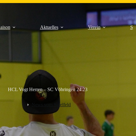
aison
Aktuelles
Verein
Sp
HCL Vogt Herren – SC Vöhringen 24:23
News vom Spielfeld