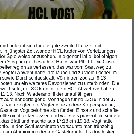
d belohnt sich für die gute zweite Halbzeit mit
 In jüngster Zeit war der HCL Kader von Verletzungen
er Spielweise anzusehen. In eigener Halle, bei einigen
n Sieg bei gut besuchter Halle, war Pflicht. Die Gäste
abellenregion zu verlassen, das war vom Start weg zu
ie Vogter Abwehr hatte ihre Mühe und zu viele Löcher im
n sowie Durchschlagskraft. Vöhringen zog auf 8:13
eboten um ein weiteres Davonziehen zu unterbinden. Die
hwechseln, der SC kam mit dem HCL Abwehrverhalten
 11:13. Nach Wiederanpfiff der unauffälligen
urz aufeinanderfolgend. Vöhringen führte 12:16 in der 37
 Danach zeigten die Vogter eine andere Körpersprache,
Gästetor. Vogt belohnte sich für den Einsatz und schaffte
llte nicht locker lassen und war stets präsent mit seinem
t das Blatt und machte aus 17:18 ein 19:18. Vogt hatte
rtie. In den Schlussminuten versäumte man frühzeitig
eten am Aluminium oder am Gästetorhüter. Dadurch stieg