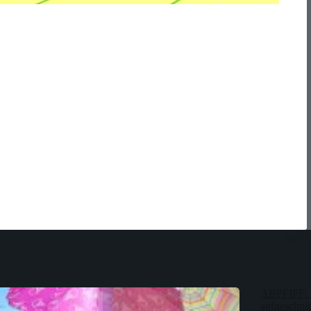
ABPFIFF: 
aufgeschnür