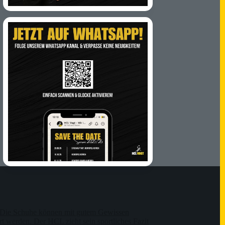
Die Schuhe können mit gutem Gewissen
t werden. Der HCL zieht sein sportliches Fazit