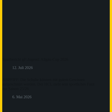
Spielbericht gF-Jugend: Allgäu-Cup 2026
12. Juli 2026
ABPFIFF: Die Schuhe können mit gutem Gewissen
aufgeschnürt werden. Der HCL zieht sein sportliches Fazit
zur Saison 25/26
6. Mai 2026