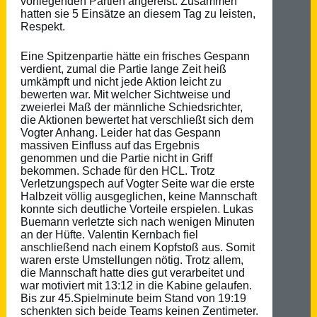
vorliegenden Partien angereist. Zusammen
hatten sie 5 Einsätze an diesem Tag zu leisten,
Respekt.
Eine Spitzenpartie hätte ein frisches Gespann
verdient, zumal die Partie lange Zeit heiß
umkämpft und nicht jede Aktion leicht zu
bewerten war. Mit welcher Sichtweise und
zweierlei Maß der männliche Schiedsrichter,
die Aktionen bewertet hat verschließt sich dem
Vogter Anhang. Leider hat das Gespann
massiven Einfluss auf das Ergebnis
genommen und die Partie nicht in Griff
bekommen. Schade für den HCL. Trotz
Verletzungspech auf Vogter Seite war die erste
Halbzeit völlig ausgeglichen, keine Mannschaft
konnte sich deutliche Vorteile erspielen. Lukas
Buemann verletzte sich nach wenigen Minuten
an der Hüfte. Valentin Kernbach fiel
anschließend nach einem Kopfstoß aus. Somit
waren erste Umstellungen nötig. Trotz allem,
die Mannschaft hatte dies gut verarbeitet und
war motiviert mit 13:12 in die Kabine gelaufen.
Bis zur 45.Spielminute beim Stand von 19:19
schenkten sich beide Teams keinen Zentimeter.