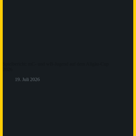
Spielbericht: mC- und wB-Jugend auf dem Allgäu-Cup
2026
19. Juli 2026