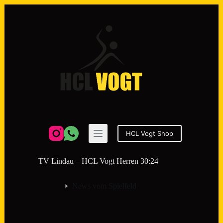
Zum
Inhalt
springen
HCL Vogt Shop
TV Lindau – HCL Vogt Herren 30:24
News vom Spielfeld