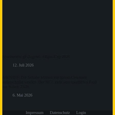
Spielbericht gF-Jugend: Allgäu-Cup 2026
12. Juli 2026
ABPFIFF: Die Schuhe können mit gutem Gewissen
aufgeschnürt werden. Der HCL zieht sein sportliches Fazit
zur Saison 25/26
6. Mai 2026
Impressum
Datenschutz
Login