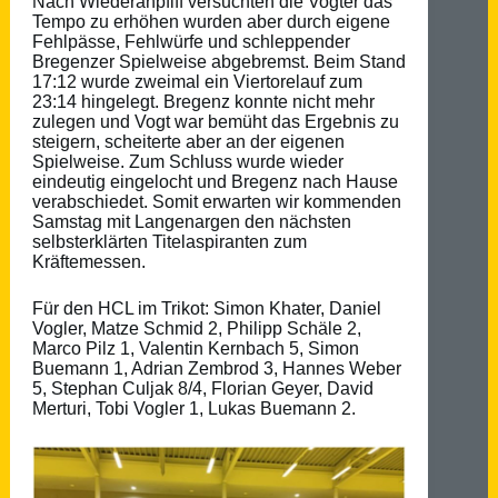
Nach Wiederanpfiff versuchten die Vogter das
Tempo zu erhöhen wurden aber durch eigene
Fehlpässe, Fehlwürfe und schleppender
Bregenzer Spielweise abgebremst. Beim Stand
17:12 wurde zweimal ein Viertorelauf zum
23:14 hingelegt. Bregenz konnte nicht mehr
zulegen und Vogt war bemüht das Ergebnis zu
steigern, scheiterte aber an der eigenen
Spielweise. Zum Schluss wurde wieder
eindeutig eingelocht und Bregenz nach Hause
verabschiedet. Somit erwarten wir kommenden
Samstag mit Langenargen den nächsten
selbsterklärten Titelaspiranten zum
Kräftemessen.
Für den HCL im Trikot: Simon Khater, Daniel
Vogler, Matze Schmid 2, Philipp Schäle 2,
Marco Pilz 1, Valentin Kernbach 5, Simon
Buemann 1, Adrian Zembrod 3, Hannes Weber
5, Stephan Culjak 8/4, Florian Geyer, David
Merturi, Tobi Vogler 1, Lukas Buemann 2.