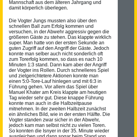
Mannschaft aus dem älteren Jahrgang und
damit körperlich überlegen.
Die Vogter Jungs mussten also über den
schnellen Ball zum Erfolg kommen und
versuchen, in der Abwehr aggressiv gegen die
größeren Gäste zu stehen. Das klappte wirklich
super. Man hatte von der ersten Sekunde an
guten Zugriff auf den Angriff der Gäste. Jedoch
konnte man selber auch nicht sonderlich oft
zum Torerfolg kommen, so dass es nach 10
Minuten 1:3 stand. Dann kam aber der Angriff
der Vogter ins Rollen. Durch schnelleres Spiel
und zielgerichtetere Aktionen konnte man
einen 5:0-Tore-Lauf hinlegen und mit 6:3 in
Führung gehen. Vor allem das Spiel über
Manuel Khater am Kreis klappte am heutigen
Tag wieder sehr gut. Diese knappe Führung
konnte man auch in die Halbzeitpause
mitnehmen. In der zweiten Halbzeit zunächst
ein ähnliches Bild, wie in der ersten Hälfte. Die
Vogter standen zwar sicher in der Abwehr,
jedoch kam man selbst nicht zu vielen Toren.
So konnten die Isnyer in der 35. Minute wieder
ausgleichen und dann sogar beim Stand von