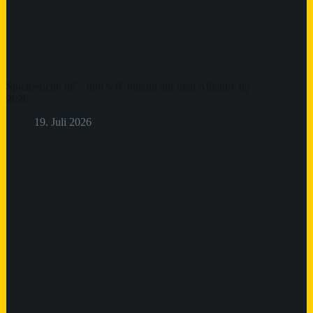
Spielbericht: mC- und wB-Jugend auf dem Allgäu-Cup
2026
19. Juli 2026