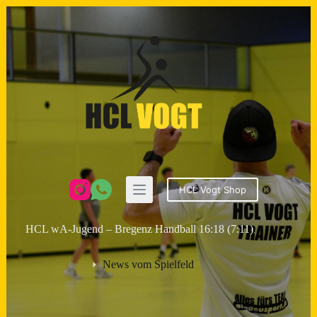
Zum
Inhalt
springen
HCL Vogt Shop
HCL wA-Jugend – Bregenz Handball 16:18 (7:11)
News vom Spielfeld