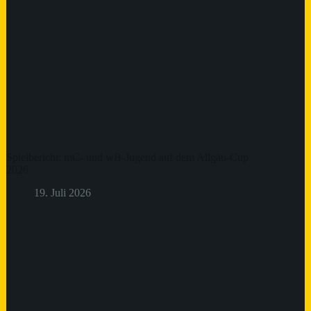
Spielbericht: mC- und wB-Jugend auf dem Allgäu-Cup
2026
19. Juli 2026