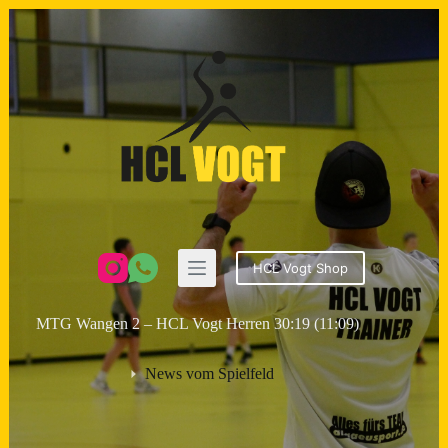
Zum
Inhalt
springen
HCL Vogt Shop
MTG Wangen 2 – HCL Vogt Herren 30:19 (11:09)
News vom Spielfeld