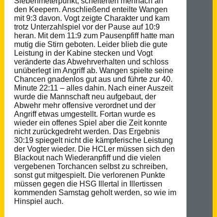
Siebenmeterpunkt, scheiterten mehrfach an
den Keepern. Anschließend enteilte Wangen
mit 9:3 davon. Vogt zeigte Charakter und kam
trotz Unterzahlspiel vor der Pause auf 10:9
heran. Mit dem 11:9 zum Pausenpfiff hatte man
mutig die Stirn geboten. Leider blieb die gute
Leistung in der Kabine stecken und Vogt
veränderte das Abwehrverhalten und schloss
unüberlegt im Angriff ab. Wangen spielte seine
Chancen gnadenlos gut aus und führte zur 40.
Minute 22:11 – alles dahin. Nach einer Auszeit
wurde die Mannschaft neu aufgebaut, der
Abwehr mehr offensive verordnet und der
Angriff etwas umgestellt. Fortan wurde es
wieder ein offenes Spiel aber die Zeit konnte
nicht zurückgedreht werden. Das Ergebnis
30:19 spiegelt nicht die kämpferische Leistung
der Vogter wieder. Die HCLer müssen sich den
Blackout nach Wiederanpfiff und die vielen
vergebenen Torchancen selbst zu schreiben,
sonst gut mitgespielt. Die verlorenen Punkte
müssen gegen die HSG Illertal in Illertissen
kommenden Samstag geholt werden, so wie im
Hinspiel auch.