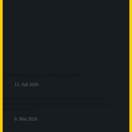
Spielbericht gF-Jugend: Allgäu-Cup 2026
12. Juli 2026
ABPFIFF: Die Schuhe können mit gutem Gewissen
aufgeschnürt werden. Der HCL zieht sein sportliches Fazit
zur Saison 25/26
6. Mai 2026