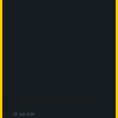
Spielbericht: mC- und wB-Jugend auf dem Allgäu-Cup
2026
19. Juli 2026