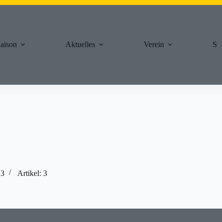
aison
Aktuelles
Verein
Sp
23
Artikel: 3