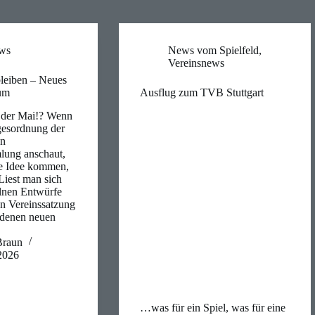
ews
News vom Spielfeld
,
Vereinsnews
leiben – Neues
ium
Ausflug zum TVB Stuttgart
 der Mai!? Wenn
gesordnung der
en
lung anschaut,
ie Idee kommen,
 Liest man sich
elnen Entwürfe
en Vereinssatzung
edenen neuen
Braun
 2026
…was für ein Spiel, was für eine