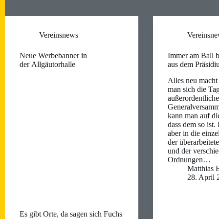
Vereinsnews
Vereinsn
Neue Werbebanner in
Immer am Ball b
der Allgäutorhalle
aus dem Präsid
Alles neu macht
man sich die Ta
außerordentlich
Generalversamm
kann man auf d
dass dem so ist.
aber in die einz
der überarbeitet
und der verschi
Ordnungen…
Matthias 
28. April
Es gibt Orte, da sagen sich Fuchs