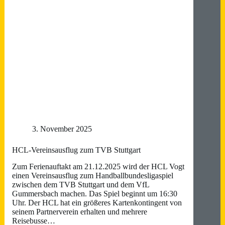
Weihnachtsspiel
der
Handballbundesliga
in
der
Porsche-
Arena
3. November 2025
HCL-Vereinsausflug zum TVB Stuttgart
Zum Ferienauftakt am 21.12.2025 wird der HCL Vogt
einen Vereinsausflug zum Handballbundesligaspiel
zwischen dem TVB Stuttgart und dem VfL
Gummersbach machen. Das Spiel beginnt um 16:30
Uhr. Der HCL hat ein größeres Kartenkontingent von
seinem Partnerverein erhalten und mehrere
Reisebusse…