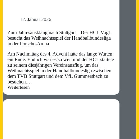
12. Januar 2026
Zum Jahresausklang nach Stuttgart – Der HCL Vogt
besucht das Weihnachtsspiel der Handballbundesliga
in der Porsche-Arena
Am Nachmittag des 4. Advent hatte das lange Warten
ein Ende. Endlich war es so weit und der HCL startete
zu seinem diesjährigen Vereinsausflug, um das
Weihnachtsspiel in der Handballbundesliga zwischen
dem TVB Stuttgart und dem VfL Gummersbach zu
besuchen.…
Weiterlesen
Zum
Jahresausklang
nach
Stuttgart
–
Der
HCL
Vogt
besucht
das