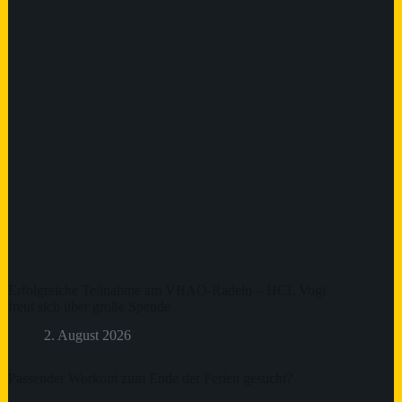
Erfolgreiche Teilnahme am VBAO-Radeln – HCL Vogt
freut sich über große Spende
2. August 2026
Passender Workout zum Ende der Ferien gesucht?