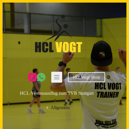
Zum
Inhalt
springen
HCL Vogt Shop
HCL-Vereinsausflug zum TVB Stuttgart
Allgemein