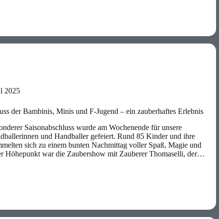
il 2025
uss der Bambinis, Minis und F-Jugend – ein zauberhaftes Erlebnis
onderer Saisonabschluss wurde am Wochenende für unsere
dballerinnen und Handballer gefeiert. Rund 85 Kinder und ihre
mmelten sich zu einem bunten Nachmittag voller Spaß, Magie und
er Höhepunkt war die Zaubershow mit Zauberer Thomaselli, der…
uss