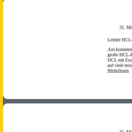
–
ein
zauberhaftes
Erlebnis
31. M
Letzter HCL-
Am kommenden
große HCL-He
HCL mit Esse
auf viele tr
Weiterlesen
Letzter
HCL-
Heimspieltag
für
die
Saison
2024/2025:
was
für
ein
Zauber!
31. M