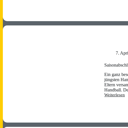
großer
Heimspieltag
–
die
Saison
2025/2026
ist
vorbei
7. Apr
Saisonabschl
Ein ganz bes
jüngsten Han
Eltern versa
Handball. D
Weiterlesen
Saisonabschl
der
Bambinis,
Minis
und
F-
Jugend