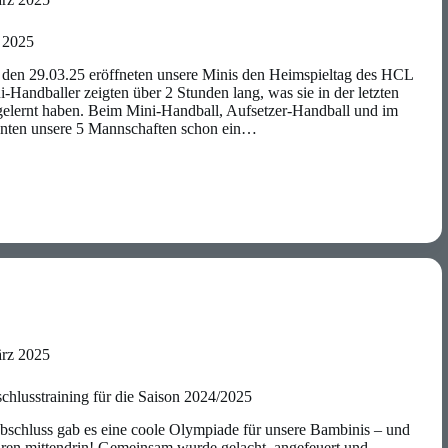
 2025
en 29.03.25 eröffneten unsere Minis den Heimspieltag des HCL
-Handballer zeigten über 2 Stunden lang, was sie in der letzten
 gelernt haben. Beim Mini-Handball, Aufsetzer-Handball und im
nnten unsere 5 Mannschaften schon ein…
ärz 2025
hlusstraining für die Saison 2024/2025
schluss gab es eine coole Olympiade für unsere Bambinis – und
aren mittendrin! Gemeinsam wurde gelacht, angefeuert und