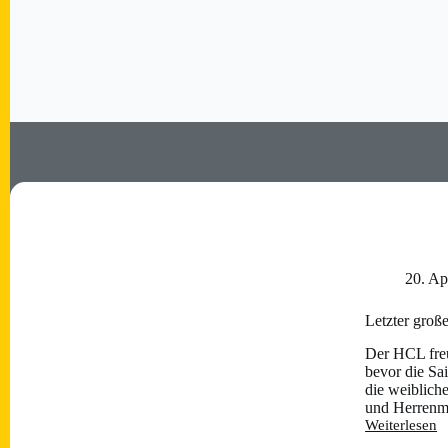
20. Ap
Letzter groß
Der HCL freut
bevor die Sa
die weiblich
und Herren
Weiterlesen
Letzter