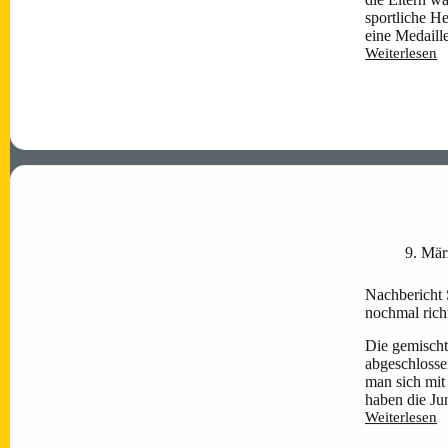
sportliche H
eine Medaill
Weiterlesen
Bambini-
Abschlusstra
für
die
Saison
2024/2025
9. Mär
Nachbericht
nochmal rich
Die gemischt
abgeschlosse
man sich mit
haben die J
Weiterlesen
Nachbericht
Saisonabschl