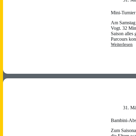
Mini-Turnier
Am Samstag d
Vogt. 32 Mini
Saison alles
Parcours ko
Weiterlesen
Mini-
Turnier
2025
31. M
Bambini-Absc
Zum Saisonab
die Eltern w