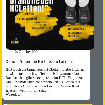
2. Oktober 2024
Die neue Saison haut Euch aus den Latschen!
Holt Euch die brandneuen HCLetten! Liebe HCL‘er,
„…dann geh‘ doch zu Netto“ – Nö, warum? Coole
Badelatschen gibt‘s doch jetzt beim HCL!Folgt dem
Link und holt Euch die brandneuen HCLetten.Als
besonderes Goodie werden Euch die Versandkosten
erlassen, wenn Ihr bis zum…
Weiterlesen
Die
neue
Saison