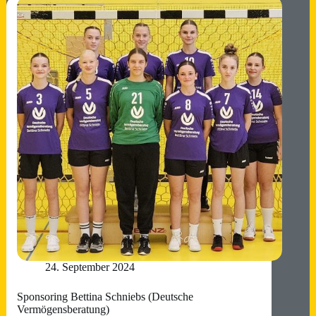
haut
Euch
aus
den
Latschen!
24. September 2024
Sponsoring Bettina Schniebs (Deutsche
Vermögensberatung)