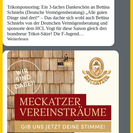
Trikotsponsoring: Ein 3-faches Dankeschön an Bettina
Schniebs (Deutsche Vermögensberatung) „Alle guten
Dinge sind drei!“ – Das dachte sich wohl auch Bettina
Schniebs von der Deutschen Vermögensberatung und
sponsorte dem HCL Vogt für diese Saison gleich drei
brandneue Trikot-Sätze! Die F-Jugend…
Weiterlesen
Sponsoring
Bettina
Schniebs
(Deutsche
Vermögensberatung)