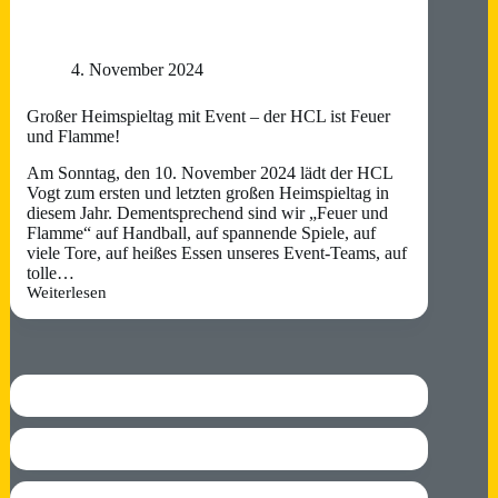
4. November 2024
Großer Heimspieltag mit Event – der HCL ist Feuer
und Flamme!
Am Sonntag, den 10. November 2024 lädt der HCL
Vogt zum ersten und letzten großen Heimspieltag in
diesem Jahr. Dementsprechend sind wir „Feuer und
Flamme“ auf Handball, auf spannende Spiele, auf
viele Tore, auf heißes Essen unseres Event-Teams, auf
tolle…
Weiterlesen
Großer
Heimspieltag
mit
Event
–
der
HCL
ist
Feuer
und
Flamme!