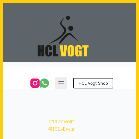
Zum
Inhalt
springen
HCL Vogt Shop
SCHLAGWORT
#HCL-Event