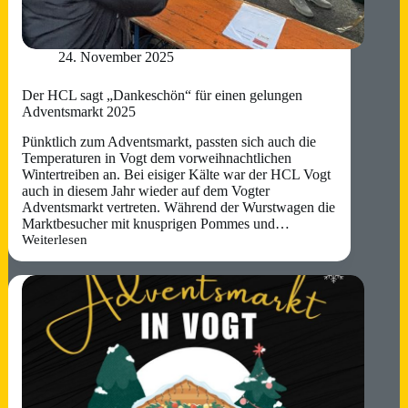
24. November 2025
Der HCL sagt „Dankeschön“ für einen gelungen
Adventsmarkt 2025
Pünktlich zum Adventsmarkt, passten sich auch die
Temperaturen in Vogt dem vorweihnachtlichen
Wintertreiben an. Bei eisiger Kälte war der HCL Vogt
auch in diesem Jahr wieder auf dem Vogter
Adventsmarkt vertreten. Während der Wurstwagen die
Marktbesucher mit knusprigen Pommes und…
Weiterlesen
Der
HCL
sagt
„Dankeschön“
für
einen
gelungen
Adventsmarkt
2025