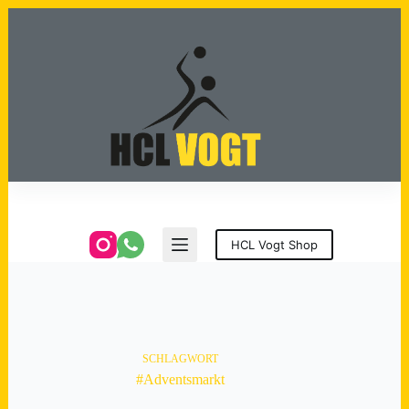
Zum
Inhalt
springen
HCL Vogt Shop
SCHLAGWORT
#Adventsmarkt