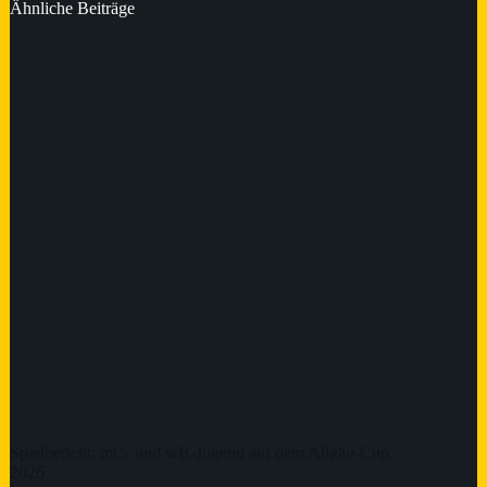
Ähnliche Beiträge
Spielbericht: mC- und wB-Jugend auf dem Allgäu-Cup
2026