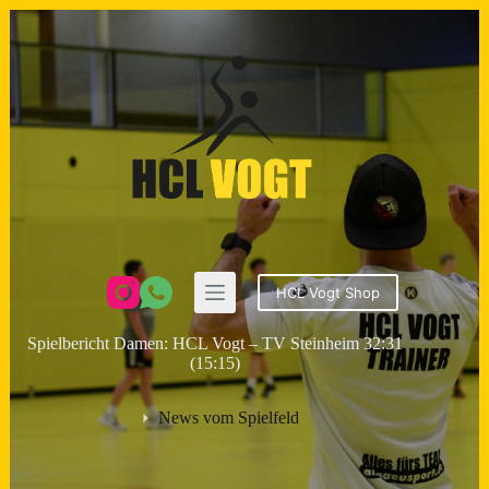
Zum
Inhalt
springen
HCL Vogt Shop
Spielbericht Damen: HCL Vogt – TV Steinheim 32:31
(15:15)
News vom Spielfeld