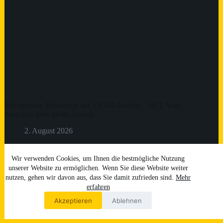
Erfolgreiche Teilnahme am VBAO-Radeln – HCL Vogt
freut sich über große Spende
2. August 2026
Passender Workout zum Ende der Ferien gesucht?
Wir verwenden Cookies, um Ihnen die bestmögliche Nutzung
unserer Website zu ermöglichen. Wenn Sie diese Website weiter
24. Juli 2026
nutzen, gehen wir davon aus, dass Sie damit zufrieden sind.
Mehr
erfahren
Akzeptieren
Ablehnen
Impressum
Datenschutz
Login
Copyright © 2026 by HCL Vogt