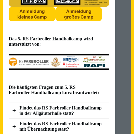
Anmeldung
Anmeldung
kleines Camp
großes Camp
Das 5. RS Farbroller Handballcamp wird
unterstützt von
:
Die häufigsten Fragen zum 5. RS
Farbroller Handballcamp kurz beantwortet:
Findet das RS Farbroller Handballcamp
in der Allgäutorhalle statt?
Findet das RS Farbroller Handballcamp
Ja, fast alle Trainingseinheiten finden in
mit Übernachtung statt?
der Allgäutorhalle statt. Je nach Wetter und