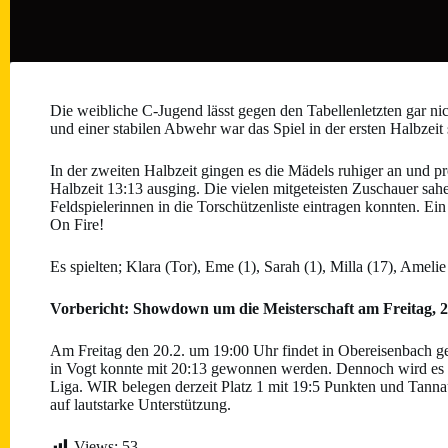
Die weibliche C-Jugend lässt gegen den Tabellenletzten gar n
und einer stabilen Abwehr war das Spiel in der ersten Halbzeit
In der zweiten Halbzeit gingen es die Mädels ruhiger an und p
Halbzeit 13:13 ausging. Die vielen mitgeteisten Zuschauer sahe
Feldspielerinnen in die Torschützenliste eintragen konnten. Ei
On Fire!
Es spielten; Klara (Tor), Eme (1), Sarah (1), Milla (17), Ameli
Vorbericht: Showdown um die Meisterschaft am Freitag, 
Am Freitag den 20.2. um 19:00 Uhr findet in Obereisenbach ge
in Vogt konnte mit 20:13 gewonnen werden. Dennoch wird es e
Liga. WIR belegen derzeit Platz 1 mit 19:5 Punkten und Tanna
auf lautstarke Unterstützung.
Views:
53