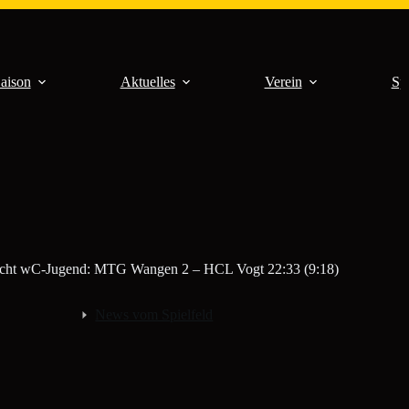
aison
Aktuelles
Verein
Sp
icht wC-Jugend: MTG Wangen 2 – HCL Vogt 22:33 (9:18)
News vom Spielfeld