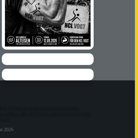
Die Schuhe können mit gutem Gewissen
t werden. Der HCL zieht sein sportliches Fazit
 25/26
ai 2026