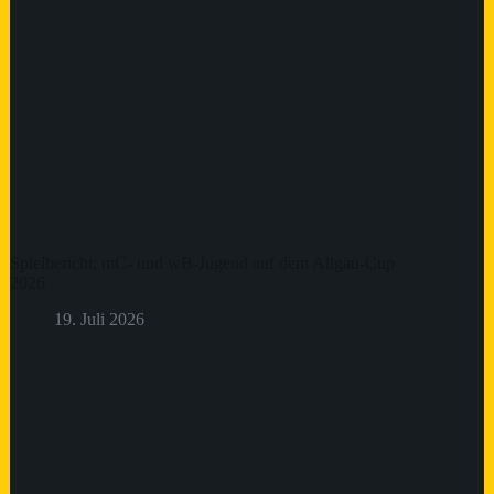
Spielbericht: mC- und wB-Jugend auf dem Allgäu-Cup
2026
19. Juli 2026