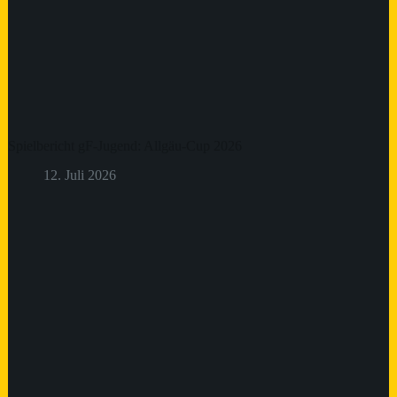
Spielbericht gF-Jugend: Allgäu-Cup 2026
12. Juli 2026