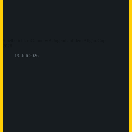
Spielbericht: mC- und wB-Jugend auf dem Allgäu-Cup
2026
19. Juli 2026