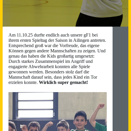
Am 11.10.25 durfte endlich auch unsere gF1 bei
ihrem ersten Spieltag der Saison in Ailingen antreten.
Entsprechend groß war die Vorfreude, das eigene
Können gegen andere Mannschaften zu zeigen. Und
genau das haben die Kids großartig umgesetzt:
Durch starkes Zusammenspiel im Angriff und
engagierte Abwehrarbeit konnten alle Spiele
gewonnen werden. Besonders stolz darf die
Mannschaft darauf sein, dass jedes Kind ein Tor
erzielen konnte.
Wirklich super gemacht!