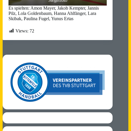
Siegerfoto
Es spielten: Amon Mayer, Jakob Kempter, Jannis
Pilz, Lola Goldenbaum, Hanna Ahlfänger, Lara
Skibak, Paulina Fugel, Yunus Ertas
Views:
72