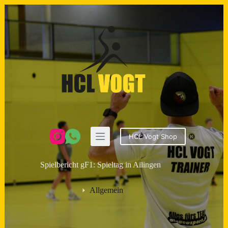
Zum
Inhalt
springen
HCL Vogt Shop
Spielbericht gF1: Spieltag in Ailingen
Allgemein