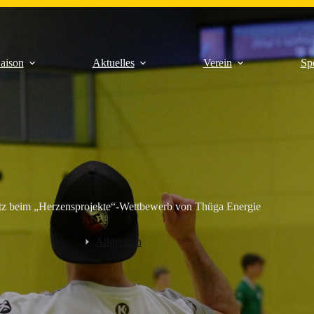
aison
Aktuelles
Verein
Sp
atz beim „Herzensprojekte“-Wettbewerb von Thüga Energie
Allgemein