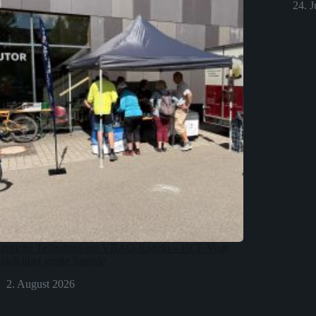
24. J
lgreiche Teilnahme am VBAO-Radeln – HCL Vogt
t sich über große Spende
2. August 2026