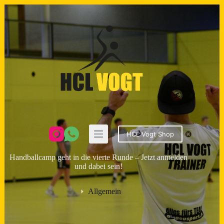
Zum
Inhalt
springen
HCL Vogt Shop
Handballcamp geht in die vierte Runde – Jetzt anmelden
und dabei sein!
Allgemein