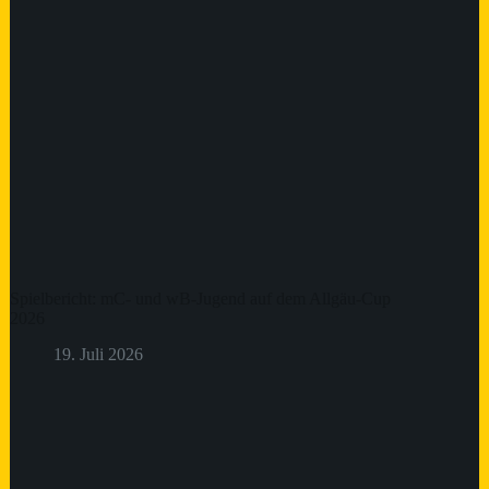
Spielbericht: mC- und wB-Jugend auf dem Allgäu-Cup
2026
19. Juli 2026