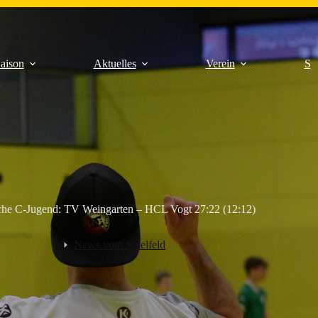
aison
Aktuelles
Verein
Sp
che C-Jugend: TV Weingarten – HCL Vogt 27:22 (12:12)
News vom Spielfeld