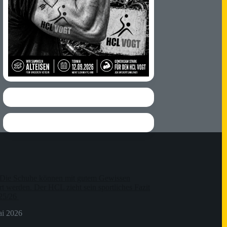
Die Schuhe können mit gutem Gewissen
t werden. Der HCL zieht sein sportliches Fazit
 25/26
ai 2026