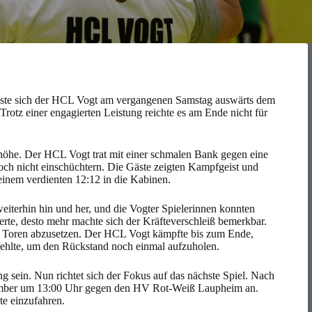
sste sich der HCL Vogt am vergangenen Samstag auswärts dem
otz einer engagierten Leistung reichte es am Ende nicht für
nhöhe. Der HCL Vogt trat mit einer schmalen Bank gegen eine
doch nicht einschüchtern. Die Gäste zeigten Kampfgeist und
 einem verdienten 12:12 in die Kabinen.
weiterhin hin und her, und die Vogter Spielerinnen konnten
erte, desto mehr machte sich der Kräfteverschleiß bemerkbar.
i Toren abzusetzen. Der HCL Vogt kämpfte bis zum Ende,
 fehlte, um den Rückstand noch einmal aufzuholen.
ng sein. Nun richtet sich der Fokus auf das nächste Spiel. Nach
ovember um 13:00 Uhr gegen den HV Rot-Weiß Laupheim an.
te einzufahren.