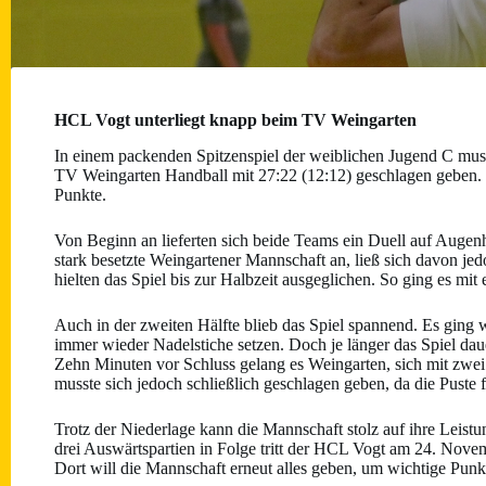
HCL Vogt unterliegt knapp beim TV Weingarten
In einem packenden Spitzenspiel der weiblichen Jugend C mu
TV Weingarten Handball mit 27:22 (12:12) geschlagen geben. Tr
Punkte.
Von Beginn an lieferten sich beide Teams ein Duell auf Auge
stark besetzte Weingartener Mannschaft an, ließ sich davon je
hielten das Spiel bis zur Halbzeit ausgeglichen. So ging es mit
Auch in der zweiten Hälfte blieb das Spiel spannend. Es ging 
immer wieder Nadelstiche setzen. Doch je länger das Spiel dau
Zehn Minuten vor Schluss gelang es Weingarten, sich mit zwe
musste sich jedoch schließlich geschlagen geben, da die Puste
Trotz der Niederlage kann die Mannschaft stolz auf ihre Leistu
drei Auswärtspartien in Folge tritt der HCL Vogt am 24. N
Dort will die Mannschaft erneut alles geben, um wichtige Punk