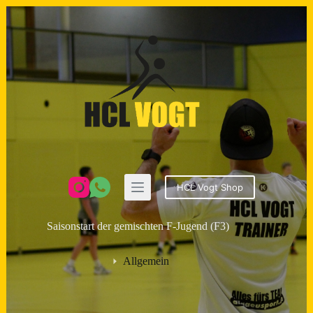
Zum
Inhalt
springen
HCL Vogt Shop
Saisonstart der gemischten F-Jugend (F3)
Allgemein