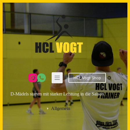
Zum
Inhalt
springen
HCL Vogt Shop
D-Mädels starten mit starker Leistung in die Saison
Allgemein