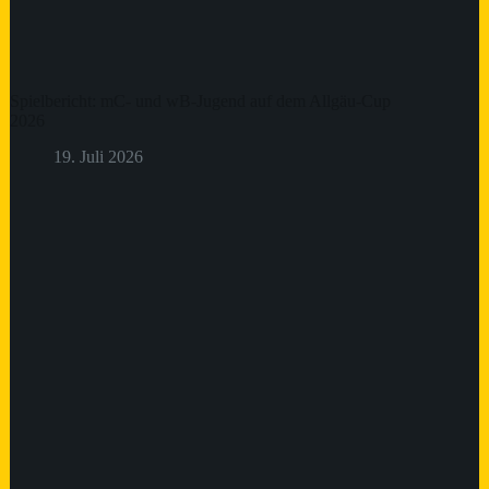
Spielbericht: mC- und wB-Jugend auf dem Allgäu-Cup
2026
19. Juli 2026