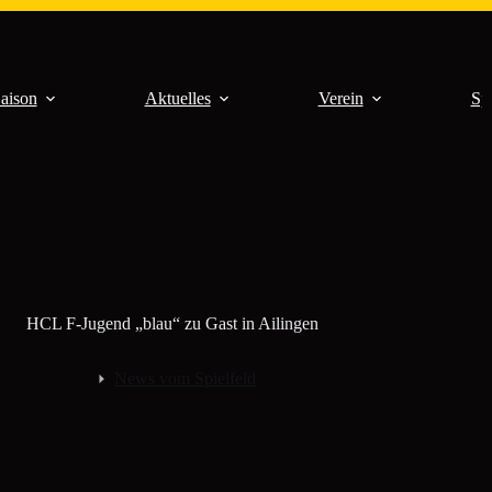
aison
Aktuelles
Verein
Sp
HCL F-Jugend „blau“ zu Gast in Ailingen
News vom Spielfeld