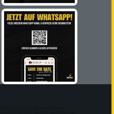
Die Schuhe können mit gutem Gewissen
t werden. Der HCL zieht sein sportliches Fazit