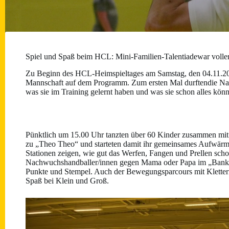
Spiel und Spaß beim HCL: Mini-Familien-Talentiadewar voller
Zu Beginn des HCL-Heimspieltages am Samstag, den 04.11.20
Mannschaft auf dem Programm. Zum ersten Mal durftendie Nac
was sie im Training gelernt haben und was sie schon alles kön
Pünktlich um 15.00 Uhr tanzten über 60 Kinder zusammen mit 
zu „Theo Theo“ und starteten damit ihr gemeinsames Aufwärm
Stationen zeigen, wie gut das Werfen, Fangen und Prellen schon
Nachwuchshandballer/innen gegen Mama oder Papa im „Bank z
Punkte und Stempel. Auch der Bewegungsparcours mit Klettern,
Spaß bei Klein und Groß.