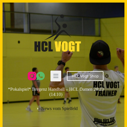
Zum
Inhalt
springen
HCL Vogt Shop
*Pokalspiel* Bregenz Handball – HCL Damen 28:23
(14:10)
News vom Spielfeld