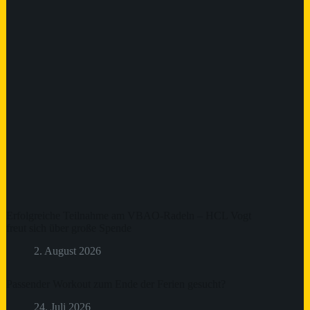
Erfolgreiche Teilnahme am VBAO-Radeln – HCL Vogt
freut sich über große Spende
2. August 2026
Passender Workout zum Ende der Ferien gesucht?
24. Juli 2026