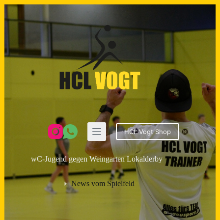
Zum
Inhalt
springen
HCL Vogt Shop
wC-Jugend gegen Weingarten Lokalderby
News vom Spielfeld