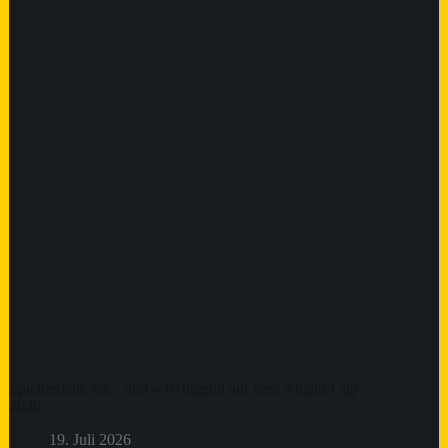
Spielbericht: mC- und wB-Jugend auf dem Allgäu-Cup
2026
19. Juli 2026