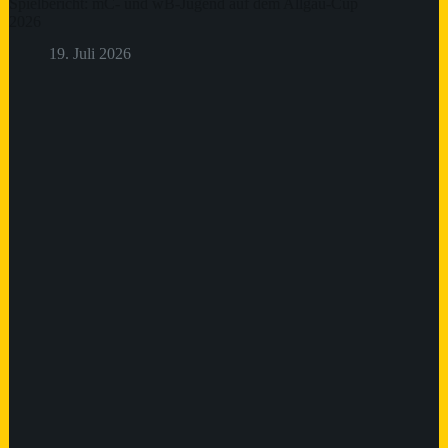
Spielbericht: mC- und wB-Jugend auf dem Allgäu-Cup
2026
19. Juli 2026