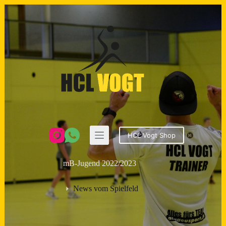
Zum
Inhalt
springen
HCL Vogt Shop
mB-Jugend 2022/2023
News vom Spielfeld