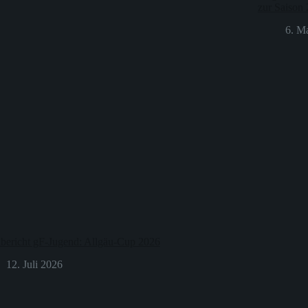
zur Saison
6. M
lbericht gF-Jugend: Allgäu-Cup 2026
12. Juli 2026