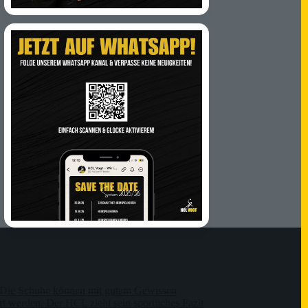
Die Schuhe können mit gutem Gewissen
t werden. Der HCL zieht sein sportliches Fazit