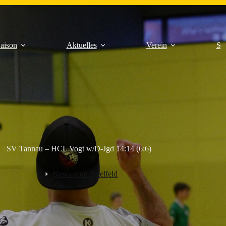
aison
Aktuelles
Verein
Sp
SV Tannau – HCL Vogt w/D-Jgd 14:14 (6:6)
News vom Spielfeld