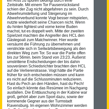
ein Riss zu spüren bedingt durch eine
Zeitstrafe. Mit einem Tor Pausenrückstand
schien der Zug nicht abgefahren zu sein. Durch
Abwehrumstellung und Steigerung im
Abwehrverbund konnte Vogt besser mitspielen,
nutzte wiederholt seine Chancen nicht. Wenn
du hinten fightest und vorne keine Buden
machst, tut es doppelt weh. Mitte der zweiten
Spielzeit machten die Angreifer des HCL den
Gästegoali zum Matchwinner. Hier wurde
versäumt die Führung zu übernehmen und
verstrickte sich in Seitwärtsbewegung als den
direkten Weg zum Tor. So war die Partie offen
bis zur 56min. beim Stand von 23:23. Äußerst
umstrittene Endscheidungen der bis dahin
souveränen Schiedsrichter brachten den HCL
auf die Verliererstrasse. Vogt hätte die Partie
früher für sich entscheiden müssen und kann
es nicht auf die Schlussminuten reduzieren.
Hast du Pech an den Händen, hast du Pech!
So einfach könnte das Resümee im Nachgang
ausfallen. Die Enttäuschung in der Kabine war
groß, gehört aber zum Sport dazu, sowie der
kommende Gegner aus der Turmstadt
Ravensburg. Im eigenen Wohnzimmer werden