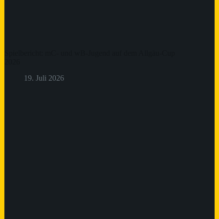
Spielbericht: mC- und wB-Jugend auf dem Allgäu-Cup
2026
19. Juli 2026