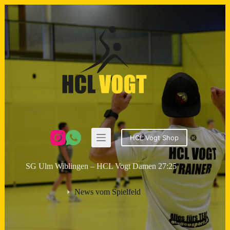
Zum
Inhalt
springen
HCL Vogt Shop
SG Ulm Wiblingen – HCL Vogt Damen 27:25
News vom Spielfeld