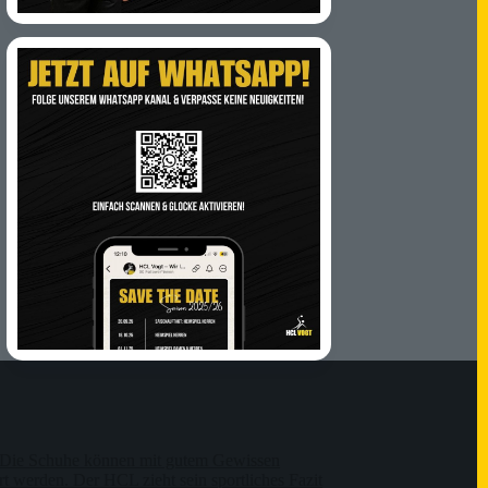
Die Schuhe können mit gutem Gewissen
t werden. Der HCL zieht sein sportliches Fazit