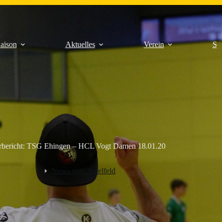
aison
Aktuelles
Verein
Sp
rbericht: TSG Ehingen – HCL Vogt Damen 18.01.20
News vom Spielfeld