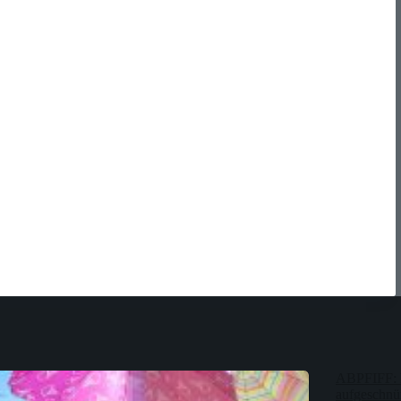
ABPFIFF: 
aufgeschnür