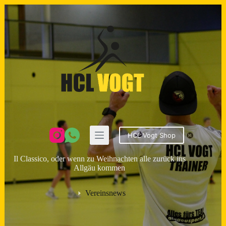
Zum
Inhalt
springen
HCL Vogt Shop
Il Classico, oder wenn zu Weihnachten alle zurück ins
Allgäu kommen
Vereinsnews