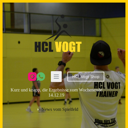
Zum
Inhalt
springen
HCL Vogt Shop
Kurz und knapp, die Ergebnisse vom Wochenende
14.12.19
News vom Spielfeld