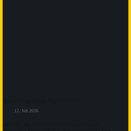
Spielbericht gF-Jugend: Allgäu-Cup 2026
12. Juli 2026
ABPFIFF: Die Schuhe können mit gutem Gewissen
aufgeschnürt werden. Der HCL zieht sein sportliches Fazit