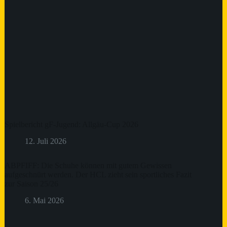
Spielbericht gF-Jugend: Allgäu-Cup 2026
12. Juli 2026
ABPFIFF: Die Schuhe können mit gutem Gewissen
aufgeschnürt werden. Der HCL zieht sein sportliches Fazit
zur Saison 25/26
6. Mai 2026