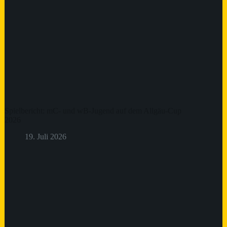
Spielbericht: mC- und wB-Jugend auf dem Allgäu-Cup
2026
19. Juli 2026