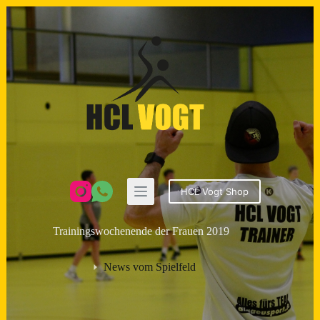
Zum
Inhalt
springen
HCL Vogt Shop
Trainingswochenende der Frauen 2019
News vom Spielfeld