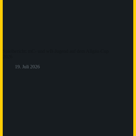
Spielbericht: mC- und wB-Jugend auf dem Allgäu-Cup
2026
19. Juli 2026