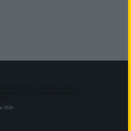
Die Schuhe können mit gutem Gewissen
t werden. Der HCL zieht sein sportliches Fazit
 25/26
ai 2026