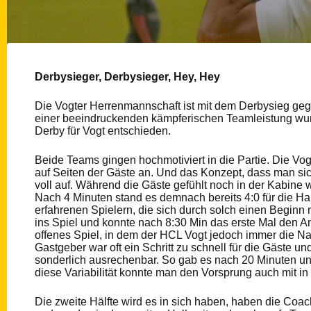
Derbysieger, Derbysieger, Hey, Hey
Die Vogter Herrenmannschaft ist mit dem Derbysieg ge
einer beeindruckenden kämpferischen Teamleistung wur
Derby für Vogt entschieden.
Beide Teams gingen hochmotiviert in die Partie. Die Vog
auf Seiten der Gäste an. Und das Konzept, dass man sich
voll auf. Während die Gäste gefühlt noch in der Kabine 
Nach 4 Minuten stand es demnach bereits 4:0 für die Ha
erfahrenen Spielern, die sich durch solch einen Beginn
ins Spiel und konnte nach 8:30 Min das erste Mal den An
offenes Spiel, in dem der HCL Vogt jedoch immer die Nase
Gastgeber war oft ein Schritt zu schnell für die Gäste u
sonderlich ausrechenbar. So gab es nach 20 Minuten un
diese Variabilität konnte man den Vorsprung auch mit i
Die zweite Hälfte wird es in sich haben, haben die Co