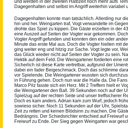
und werden in der zweiten Halbzeit noch mehr aufs Temp
Dagegenhalten und selbst im Angriff weiterhin variabel 
Dagegenhalten konnte man tatsächlich. Allerding nur die 
hin und her. Weingarten traf, Vogt verwandelte im Gegen
drohte das Spiel zu kippen. Die Gäste erzielten in der 4
eine Auszeit auf Seiten der Vogter war gekommen. Doch
Vogter Angriff gefunden und konnten den ein oder andere
Minute das erste Mal aus. Doch die Vogter hielten mit 
ging weiter eng und hitzig zur Sache. Vogt legte vor, We
das Glück wieder nicht auf Seiten der Vogter zu sein.
Hektik auf dem Feld. Die Weingartener forderten eine rote
Sicherlich ist diese Karte vertretbar, aufgrund der Umen
dabei ein fader Beigeschmack. Doch das schlimme daran
vor Spielende. Die Weingartener wussten sich durchzus
in Führung gehen. Doch nun war die Halle da. Die Fans
Marco Pilz fasste sich ein Herz. Mit 2 Treffern hielt er
die Weingartener den Ball. 39 Sekunden noch auf der Uh
Spielzug auf der rechten Seite und unser treffsicherer 
Doch es kam anders. Adrian kam zum Wurf, jedoch früher
sowieso sicher. Noch 11 Sekunden auf der Uhr, Spielsta
Zeit zu retten und keinen Blödsinn zu machen. Die Gäst
Bedrängnis. Der Schiedsrichter entschied auf Freiwurf u
Freiwurf zu Ende. Der Sieg gegen Weingarten war gescha