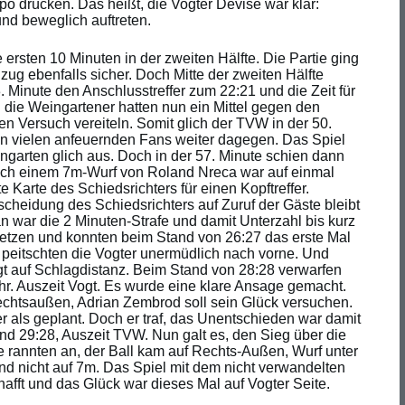
o drücken. Das heißt, die Vogter Devise war klar:
und beweglich auftreten.
ersten 10 Minuten in der zweiten Hälfte. Die Partie ging
zug ebenfalls sicher. Doch Mitte der zweiten Hälfte
3. Minute den Anschlusstreffer zum 22:21 und die Zeit für
 die Weingartener hatten nun ein Mittel gegen den
n Versuch vereiteln. Somit glich der TVW in der 50.
den vielen anfeuernden Fans weiter dagegen. Das Spiel
ingarten glich aus. Doch in der 57. Minute schien dann
 Nach einem 7m-Wurf von Roland Nreca war auf einmal
 Karte des Schiedsrichters für einen Kopftreffer.
tscheidung des Schiedsrichters auf Zuruf der Gäste bleibt
 war die 2 Minuten-Strafe und damit Unterzahl bis kurz
etzen und konnten beim Stand von 26:27 das erste Mal
 peitschten die Vogter unermüdlich nach vorne. Und
 Vogt auf Schlagdistanz. Beim Stand von 28:28 verwarfen
r. Auszeit Vogt. Es wurde eine klare Ansage gemacht.
Rechtsaußen, Adrian Zembrod soll sein Glück versuchen.
 als geplant. Doch er traf, das Unentschieden war damit
nd 29:28, Auszeit TVW. Nun galt es, den Sieg über die
e rannten an, der Ball kam auf Rechts-Außen, Wurf unter
nd nicht auf 7m. Das Spiel mit dem nicht verwandelten
fft und das Glück war dieses Mal auf Vogter Seite.