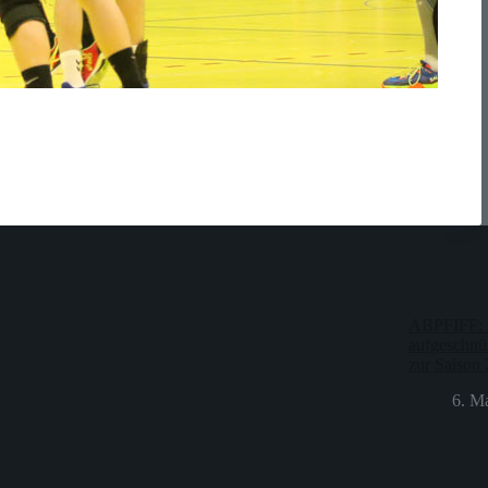
ABPFIFF: 
aufgeschnür
zur Saison
6. M