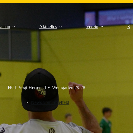
aison
Aktuelles
Verein
Sp
HCL Vogt Herren -TV Weingarten 29:28
News vom Spielfeld