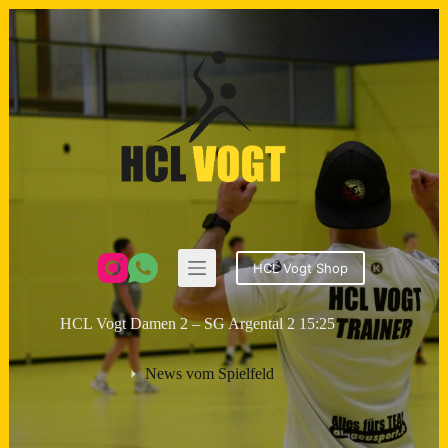
Zum
Inhalt
springen
HCL Vogt Shop
HCL Vogt Damen 2 – SG Argental 2 15:25
News vom Spielfeld