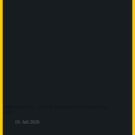
Spielbericht: mC- und wB-Jugend auf dem Allgäu-Cup
2026
19. Juli 2026