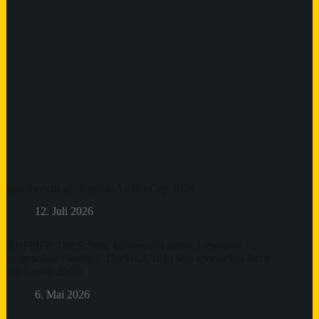
Spielbericht gF-Jugend: Allgäu-Cup 2026
12. Juli 2026
ABPFIFF: Die Schuhe können mit gutem Gewissen
aufgeschnürt werden. Der HCL zieht sein sportliches Fazit
zur Saison 25/26
6. Mai 2026