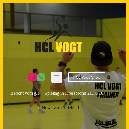
Zum
Inhalt
springen
HCL Vogt Shop
Bericht vom g/F – Spieltag in Kressbronn 21.10.18
News vom Spielfeld