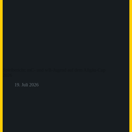
Spielbericht: mC- und wB-Jugend auf dem Allgäu-Cup
2026
19. Juli 2026