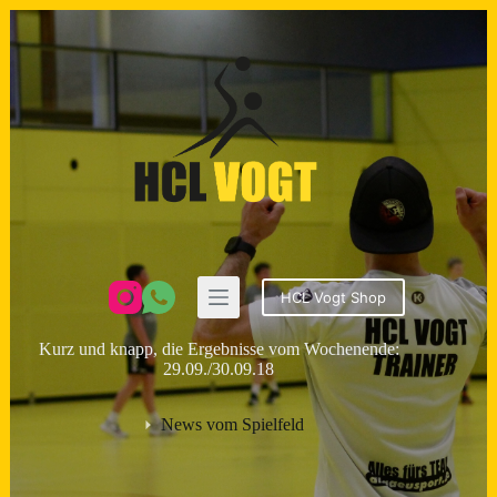
Zum
Inhalt
springen
HCL Vogt Shop
Kurz und knapp, die Ergebnisse vom Wochenende:
29.09./30.09.18
News vom Spielfeld